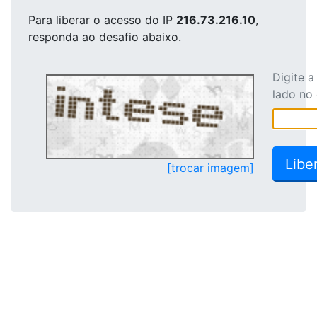
Para liberar o acesso
do IP
216.73.216.10
,
responda ao desafio abaixo.
Digite 
lado no
[trocar imagem]