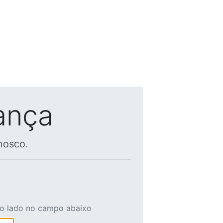
ança
nosco.
ao lado no campo abaixo