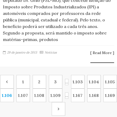
deputado Dr. Grilo (PSL-MG), que concede isenção do
Imposto sobre Produtos Industrializados (IPI) a
automóveis comprados por professores da rede
pública (municipal, estadual e federal). Pelo texto, o
benefício poderá ser utilizado a cada três anos.
Segundo a proposta, será mantido o imposto sobre
matérias-primas, produtos
29 de janeiro de 2013
Notícias
[ Read More ]
1
2
3
1.103
1.104
1.105
…
1.106
1.107
1.108
1.109
1.167
1.168
1.169
…