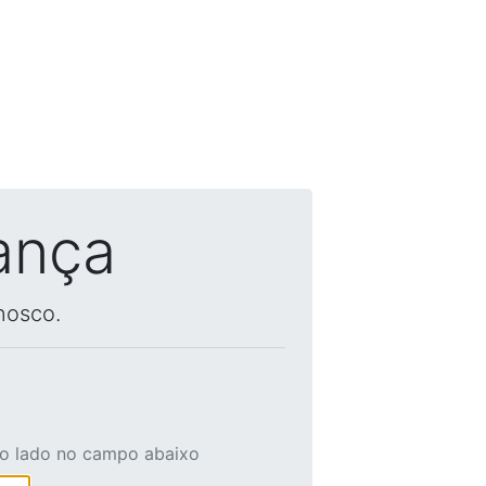
ança
nosco.
ao lado no campo abaixo