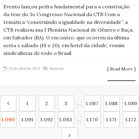
Evento lançou pedra fundamental para a construção
da tese do 3o Congresso Nacional da CTB Com a
temática “construindo a igualdade na diversidade”, a
CTB realizou sua I Plenária Nacional de Gênero e Raça,
em Salvador (BA). O encontro, que ocorreu na última
sexta e sábado (19 e 20), em hotel da cidade, reuniu
sindicalistas de todo o Brasil
23 de abril de 2013
Notícias
[ Read More ]
1
2
3
1.087
1.088
1.089
…
1.090
1.091
1.092
1.093
1.170
1.171
1.172
…