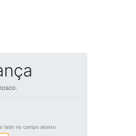
ança
nosco.
ao lado no campo abaixo