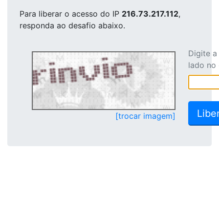
Para liberar o acesso
do IP
216.73.217.112
,
responda ao desafio abaixo.
Digite 
lado no
[trocar imagem]