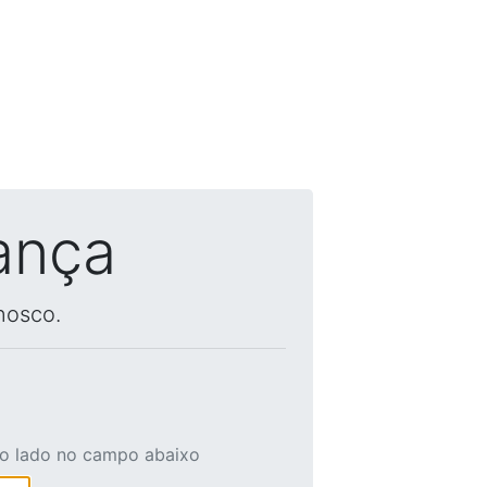
ança
nosco.
ao lado no campo abaixo