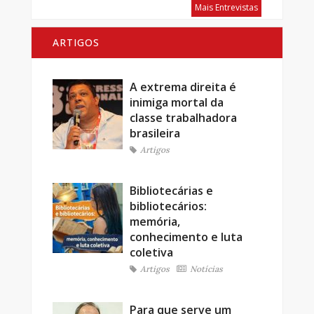
Mais Entrevistas
ARTIGOS
A extrema direita é
inimiga mortal da
classe trabalhadora
brasileira
Artigos
Bibliotecárias e
bibliotecários:
memória,
conhecimento e luta
coletiva
Artigos
Notícias
Para que serve um