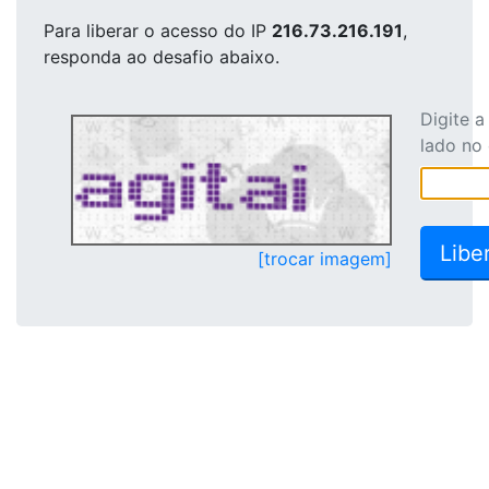
Para liberar o acesso
do IP
216.73.216.191
,
responda ao desafio abaixo.
Digite 
lado no
[trocar imagem]