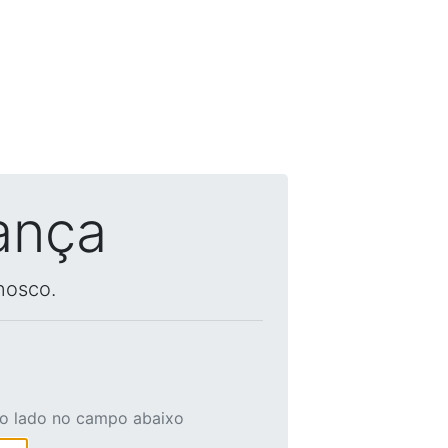
ança
nosco.
ao lado no campo abaixo