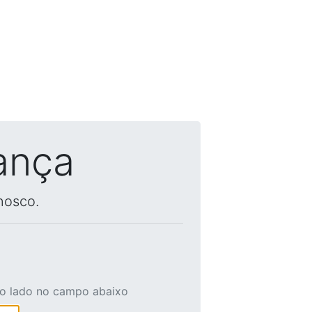
ança
nosco.
ao lado no campo abaixo