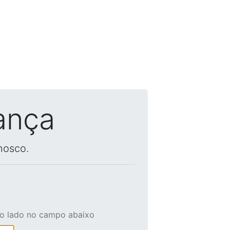
ança
nosco.
ao lado no campo abaixo