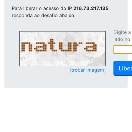
Para liberar o acesso
do IP
216.73.217.135
,
responda ao desafio abaixo.
Digite 
lado no
[trocar imagem]