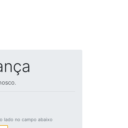
ança
nosco.
ao lado no campo abaixo