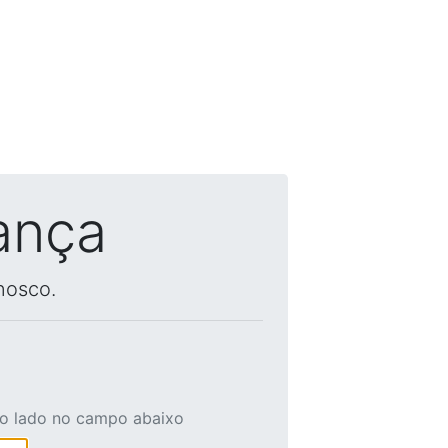
ança
nosco.
ao lado no campo abaixo