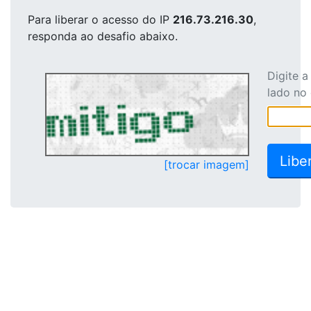
Para liberar o acesso
do IP
216.73.216.30
,
responda ao desafio abaixo.
Digite 
lado no
[trocar imagem]