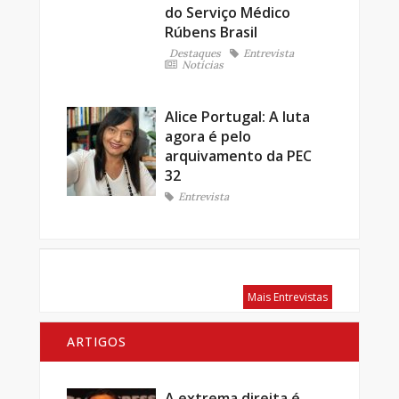
do Serviço Médico
Rúbens Brasil
Destaques
Entrevista
Notícias
Alice Portugal: A luta
agora é pelo
arquivamento da PEC
32
Entrevista
Mais Entrevistas
ARTIGOS
A extrema direita é