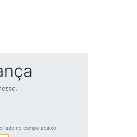
ança
nosco.
ao lado no campo abaixo