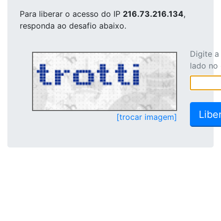
Para liberar o acesso
do IP
216.73.216.134
,
responda ao desafio abaixo.
Digite 
lado no
[trocar imagem]