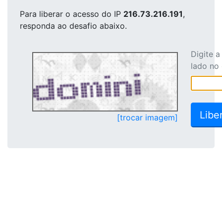
Para liberar o acesso
do IP
216.73.216.191
,
responda ao desafio abaixo.
Digite 
lado no
[trocar imagem]