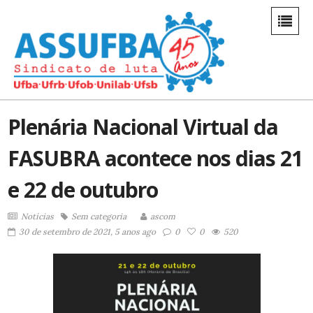
Plenária Nacional Virtual da
FASUBRA acontece nos dias 21
e 22 de outubro
Notícias
Sem categoria
ascom
30 de setembro de 2021, 5 anos ago
0
0
520