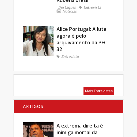
Rúbens Brasil
Destaques
Entrevista
Notícias
Alice Portugal: A luta
agora é pelo
arquivamento da PEC
32
Entrevista
Mais Entrevistas
ARTIGOS
A extrema direita é
inimiga mortal da