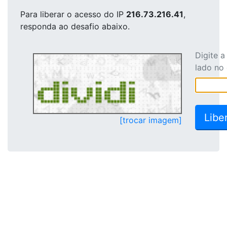
Para liberar o acesso
do IP
216.73.216.41
,
responda ao desafio abaixo.
Digite 
lado no
[trocar imagem]