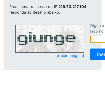
Para liberar o acesso
do IP
216.73.217.104
,
responda ao desafio abaixo.
Digite 
lado no
[trocar imagem]