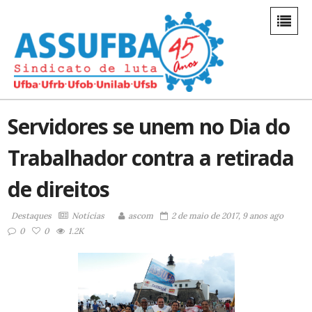
Servidores se unem no Dia do
Trabalhador contra a retirada
de direitos
Destaques
Notícias
ascom
2 de maio de 2017, 9 anos ago
0
0
1.2K