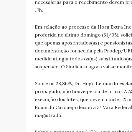
necessárias para o recebimento devem proc
17h.
Em relação ao processo da Hora Extra Inco
proferida no último domingo (31/05), soli
que apenas aposentados(as) e pensionistas
documentação fornecida pela Prodep/UFB
medida atingiu todos os(as) substituídos(a
suspensão. O Sindicato agora vai se manife
Sobre os 28,86%, Dr. Hugo Leonardo esclar
propagado, não houve perda de prazo. A 
execução dos lotes, que devem conter 25 in
Eduardo Carqueja deixou a 3ª Vara Federal
magistrado.
Sobre o processo dos 3,17%, será realizada 