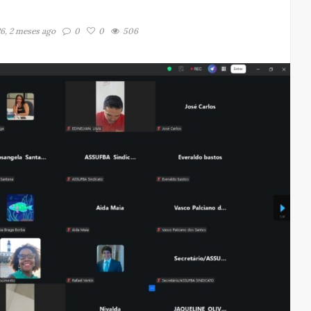
26, 2 meses ago
0
0
506