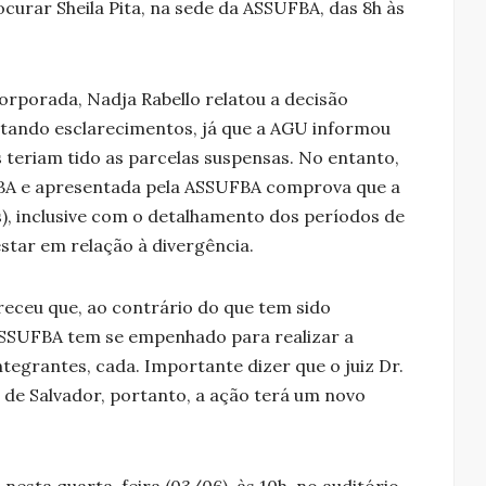
urar Sheila Pita, na sede da ASSUFBA, das 8h às
rporada, Nadja Rabello relatou a decisão
citando esclarecimentos, já que a AGU informou
 teriam tido as parcelas suspensas. No entanto,
A e apresentada pela ASSUFBA comprova que a
s), inclusive com o detalhamento dos períodos de
star em relação à divergência.
eceu que, ao contrário do que tem sido
ASSUFBA tem se empenhado para realizar a
tegrantes, cada. Importante dizer que o juiz Dr.
 de Salvador, portanto, a ação terá um novo
nesta quarta-feira (03/06), às 10h, no auditório