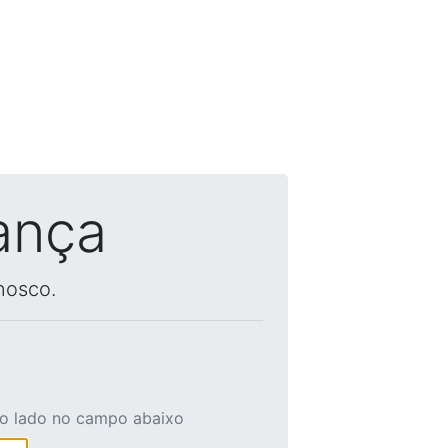
ança
nosco.
ao lado no campo abaixo