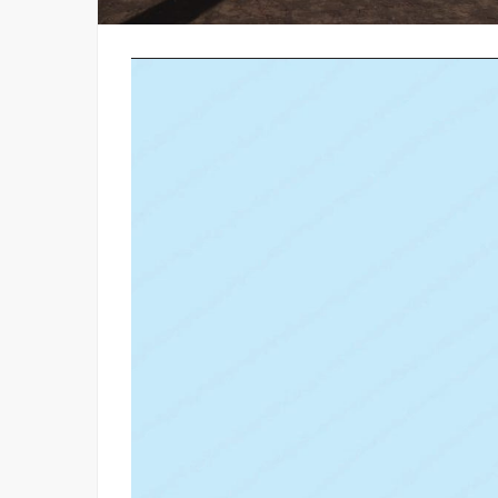
Tocador
de
vídeo