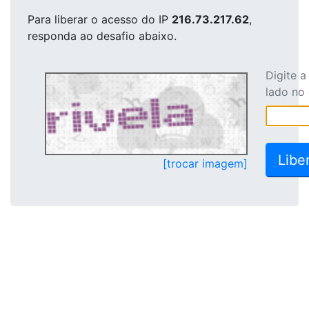
Para liberar o acesso
do IP
216.73.217.62
,
responda ao desafio abaixo.
Digite 
lado no
[trocar imagem]