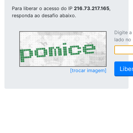
Para liberar o acesso
do IP
216.73.217.165
,
responda ao desafio abaixo.
Digite 
lado no
[trocar imagem]