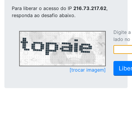
Para liberar o acesso
do IP
216.73.217.62
,
responda ao desafio abaixo.
Digite 
lado no
[trocar imagem]